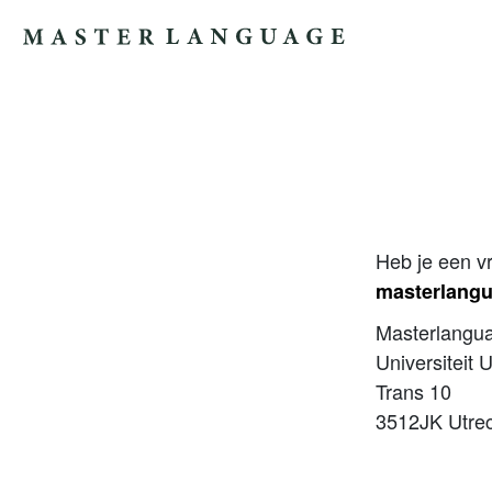
Ga naar de inhoud
Hoofdnavigatie
Heb je een v
masterlang
Masterlangu
Universiteit 
Trans 10
3512JK Utre