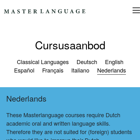
Ga naar de inhoud
Hoofdnavigatie
Cursusaanbod
Classical Languages
Deutsch
English
Español
Français
Italiano
Nederlands
Nederlands
These Masterlanguage courses require Dutch
academic oral and written language skills.
Therefore they are not suited for (foreign) students